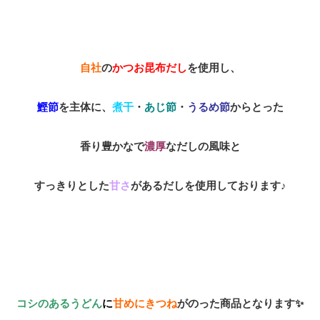
自社
の
かつお昆布だし
を使用し、
鰹節
を主体に、
煮干
・
あじ節
・
うるめ節
からとっ
た
香り豊かなで
濃厚
なだしの風味と
すっきりとした
甘さ
があるだしを使用してお
ります♪
コシのあるうどん
に
甘めにきつね
がのった商品となります✨