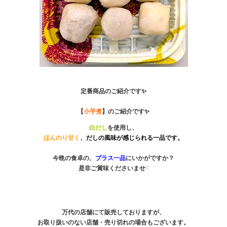
定番商品のご紹介です✨

【
小芋煮
】のご紹介です✨
白だし
ほんのり甘く
、だしの風味が感じられる一品です。
今晩の食卓の、
プラス一品
にいかがですか？

是非ご賞味くださいませ♡
万代の店舗にて販売しておりますが、
お取り扱いのない店舗・売り切れの場合もございます。