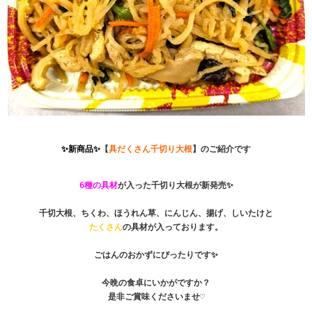
✨新商品✨
【
具だくさん千切り大根
】のご紹介です

6種の具材
が入った千切り大根が新発売✨

たくさん
の具材が入っております。

ごはんのおかずにぴったりです✨

今晩の食卓にいかがですか？

是非ご賞味くださいませ♡